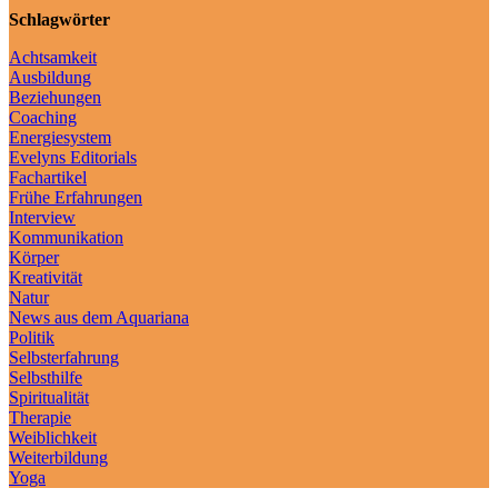
Schlagwörter
Achtsamkeit
Ausbildung
Beziehungen
Coaching
Energiesystem
Evelyns Editorials
Fachartikel
Frühe Erfahrungen
Interview
Kommunikation
Körper
Kreativität
Natur
News aus dem Aquariana
Politik
Selbsterfahrung
Selbsthilfe
Spiritualität
Therapie
Weiblichkeit
Weiterbildung
Yoga