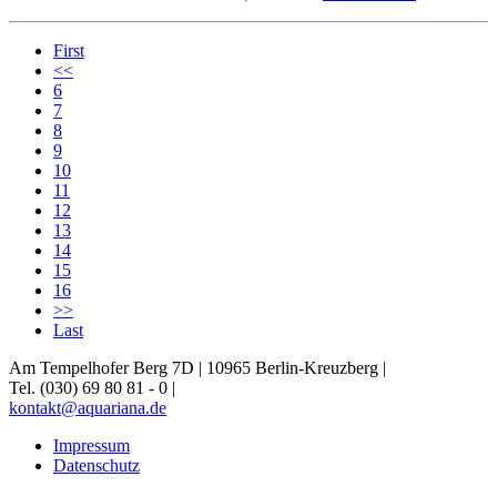
First
<<
6
7
8
9
10
11
12
13
14
15
16
>>
Last
Am Tempelhofer Berg 7D | 10965 Berlin-Kreuzberg |
Tel. (030) 69 80 81 - 0 |
kontakt@aquariana.de
Impressum
Datenschutz