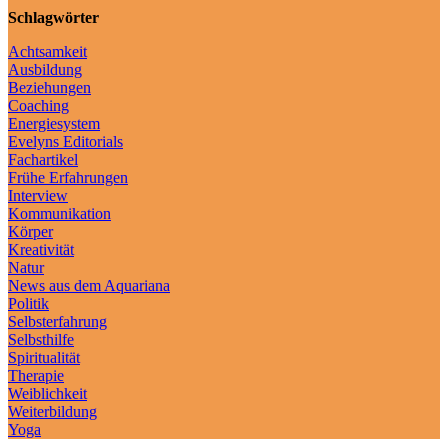
Schlagwörter
Achtsamkeit
Ausbildung
Beziehungen
Coaching
Energiesystem
Evelyns Editorials
Fachartikel
Frühe Erfahrungen
Interview
Kommunikation
Körper
Kreativität
Natur
News aus dem Aquariana
Politik
Selbsterfahrung
Selbsthilfe
Spiritualität
Therapie
Weiblichkeit
Weiterbildung
Yoga