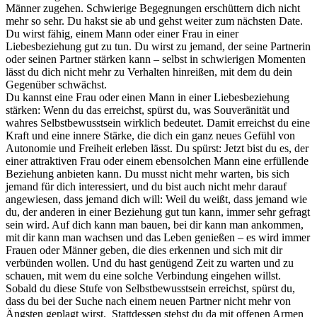
Männer zugehen. Schwierige Begegnungen erschüttern dich nicht
mehr so sehr. Du hakst sie ab und gehst weiter zum nächsten Date.
Du wirst fähig, einem Mann oder einer Frau in einer
Liebesbeziehung gut zu tun. Du wirst zu jemand, der seine Partnerin
oder seinen Partner stärken kann – selbst in schwierigen Momenten
lässt du dich nicht mehr zu Verhalten hinreißen, mit dem du dein
Gegenüber schwächst.
Du kannst eine Frau oder einen Mann in einer Liebesbeziehung
stärken: Wenn du das erreichst, spürst du, was Souveränität und
wahres Selbstbewusstsein wirklich bedeutet. Damit erreichst du eine
Kraft und eine innere Stärke, die dich ein ganz neues Gefühl von
Autonomie und Freiheit erleben lässt. Du spürst: Jetzt bist du es, der
einer attraktiven Frau oder einem ebensolchen Mann eine erfüllende
Beziehung anbieten kann. Du musst nicht mehr warten, bis sich
jemand für dich interessiert, und du bist auch nicht mehr darauf
angewiesen, dass jemand dich will: Weil du weißt, dass jemand wie
du, der anderen in einer Beziehung gut tun kann, immer sehr gefragt
sein wird. Auf dich kann man bauen, bei dir kann man ankommen,
mit dir kann man wachsen und das Leben genießen – es wird immer
Frauen oder Männer geben, die dies erkennen und sich mit dir
verbünden wollen. Und du hast genügend Zeit zu warten und zu
schauen, mit wem du eine solche Verbindung eingehen willst.
Sobald du diese Stufe von Selbstbewusstsein erreichst, spürst du,
dass du bei der Suche nach einem neuen Partner nicht mehr von
Ängsten geplagt wirst. Stattdessen stehst du da mit offenen Armen