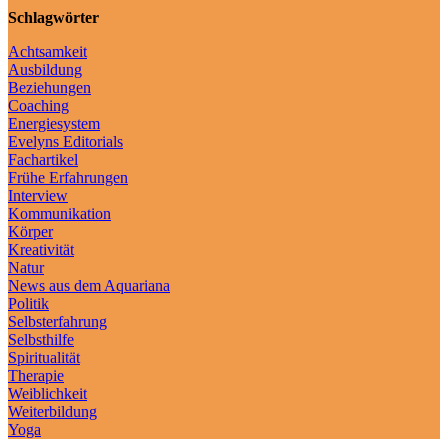
Schlagwörter
Achtsamkeit
Ausbildung
Beziehungen
Coaching
Energiesystem
Evelyns Editorials
Fachartikel
Frühe Erfahrungen
Interview
Kommunikation
Körper
Kreativität
Natur
News aus dem Aquariana
Politik
Selbsterfahrung
Selbsthilfe
Spiritualität
Therapie
Weiblichkeit
Weiterbildung
Yoga