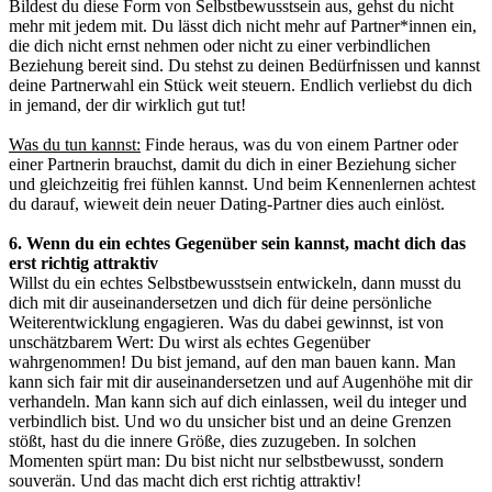
Bildest du diese Form von Selbstbewusstsein aus, gehst du nicht
mehr mit jedem mit. Du lässt dich nicht mehr auf Partner*innen ein,
die dich nicht ernst nehmen oder nicht zu einer verbindlichen
Beziehung bereit sind. Du stehst zu deinen Bedürfnissen und kannst
deine Partnerwahl ein Stück weit steuern. Endlich verliebst du dich
in jemand, der dir wirklich gut tut!
Was du tun kannst:
Finde heraus, was du von einem Partner oder
einer Partnerin brauchst, damit du dich in einer Beziehung sicher
und gleichzeitig frei fühlen kannst. Und beim Kennenlernen achtest
du darauf, wieweit dein neuer Dating-Partner dies auch einlöst.
6. Wenn du ein echtes Gegenüber sein kannst, macht dich das
erst richtig attraktiv
Willst du ein echtes Selbstbewusstsein entwickeln, dann musst du
dich mit dir auseinandersetzen und dich für deine persönliche
Weiterentwicklung engagieren. Was du dabei gewinnst, ist von
unschätzbarem Wert: Du wirst als echtes Gegenüber
wahrgenommen! Du bist jemand, auf den man bauen kann. Man
kann sich fair mit dir auseinandersetzen und auf Augenhöhe mit dir
verhandeln. Man kann sich auf dich einlassen, weil du integer und
verbindlich bist. Und wo du unsicher bist und an deine Grenzen
stößt, hast du die innere Größe, dies zuzugeben. In solchen
Momenten spürt man: Du bist nicht nur selbstbewusst, sondern
souverän. Und das macht dich erst richtig attraktiv!