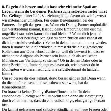
8. Es geht dir besser und du hast sehr viel mehr Spaß am
Leben, wenn du bei deiner Partnersuche selbstbewusster wirst
Das Gelingen einer Liebesbeziehung hängt davon ab, wie bewusst
wir miteinander umgehen. Für deine Begegnungen bei der
Partnersuche gilt das genauso. Wenn ein Dating-Partner unpünktlich
zur Verabredung kommt, lässt du deine Empörung dann erst mal
ungefiltert raus oder kannst du cool bleiben? Wenn dich jemand
abwertet oder beleidigt: Schlägst du dann zurück oder kannst du
dich konstruktiv verhalten? Versucht deine Partnerin immer wieder,
ihren Kummer bei dir abzuladen, nimmst du die dir zugewiesene
Rolle dann an? Oder lehnst du sie ab, weil dir bewusst ist, dass es
nicht deine Aufgabe als Partner sein kann, dich als seelischen
Mülleimer zur Verfügung zu stellen? Ob in deinen Dates oder in
einer Beziehung: Immer hängt es davon ab, wie bewusst du in
Momenten wie diesen sein und wie selbstbestimmt du handeln
kannst.
Um so besser dir dies gelingt, desto besser geht es dir! Denn wenn
du dich dafür einsetzt und selbstbewusster wirst, hat das
Konsequenzen.
Du brauchst keine (Dating-)Partner*innen mehr für dein
emotionales Gleichgewicht. Du weißt auch ohne die Bestätigung
durch einen Partner, dass du eine vollständige, einzigartige Person
bist.
Du kannst gelassener und selbstverständlicher auf neue Frauen oder