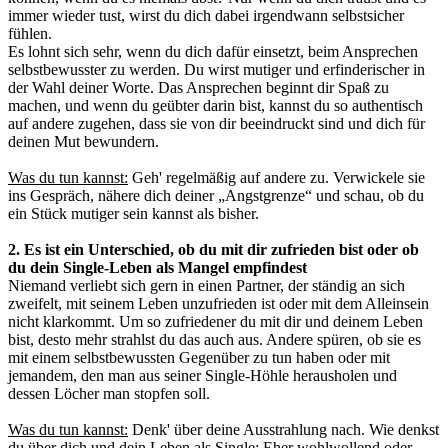
immer wieder tust, wirst du dich dabei irgendwann selbstsicher
fühlen.
Es lohnt sich sehr, wenn du dich dafür einsetzt, beim Ansprechen
selbstbewusster zu werden. Du wirst mutiger und erfinderischer in
der Wahl deiner Worte. Das Ansprechen beginnt dir Spaß zu
machen, und wenn du geübter darin bist, kannst du so authentisch
auf andere zugehen, dass sie von dir beeindruckt sind und dich für
deinen Mut bewundern.
Was du tun kannst:
Geh' regelmäßig auf andere zu. Verwickele sie
ins Gespräch, nähere dich deiner „Angstgrenze“ und schau, ob du
ein Stück mutiger sein kannst als bisher.
2. Es ist ein Unterschied, ob du mit dir zufrieden bist oder ob
du dein Single-Leben als Mangel empfindest
Niemand verliebt sich gern in einen Partner, der ständig an sich
zweifelt, mit seinem Leben unzufrieden ist oder mit dem Alleinsein
nicht klarkommt. Um so zufriedener du mit dir und deinem Leben
bist, desto mehr strahlst du das auch aus. Andere spüren, ob sie es
mit einem selbstbewussten Gegenüber zu tun haben oder mit
jemandem, den man aus seiner Single-Höhle herausholen und
dessen Löcher man stopfen soll.
Was du tun kannst:
Denk' über deine Ausstrahlung nach. Wie denkst
du über dich und dein Leben als Single: Eher wohlwollend oder