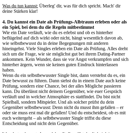
Was du tun kannst:
Überleg' dir, was für dich spricht. Mach' dir
deine Stärken klar!
4. Du kannst ein Date als Prüfungs-Albtraum erleben oder als
ein Spiel, bei dem du die Regeln mitbestimmst
Wie ein Date verläuft, wie du es erlebst und ob es hinterher
beflügelnd auf dich wirkt oder nicht, hängt wesentlich davon ab,
wie selbstbewusst du in deine Begegnungen mit anderen
hineingehst. Viele Singles erleben ein Date als Prüfung. Alles dreht
sich um die Frage, wie sie möglichst gut bei ihrem Dating-Partner
ankommen. Kein Wunder, dass sie vor Angst verkrampfen und sich
hinterher ärgern, wenn sie keinen guten Eindruck hinterlassen
haben.
Wenn du ein selbstbewusster Single bist, dann verstehst du es, ein
Date bewusst zu führen. Dann siehst du in einem Date auch keine
Prüfung, sondern eine Chance, bei der alles Mögliche passieren
kann. Du überlässt nicht deinem Gegenüber, wie euer Gespräch
verläuft und in welcher Atmosphäre es stattfindet. Du bist nicht
Spielball, sondern Mitspieler. Und als solcher prüfst du dein
Gegenüber selbstbewusst: Denn nicht du musst ihm gefallen – er
oder sie muss erst mal dir gefallen! Und du entscheidest, ob es mit
euch weitergeht – als selbtbewusster Single triffst du diese
Entscheidung und nicht dein Gegenüber.