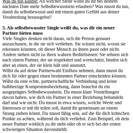
Was du tun kannst:
An welcher Stelle willst du dir bei deinem
nächsten Date mehr Selbstbewusstsein erlauben? Was musst du tun,
damit du selbstbewusst und mit einem guten Gefühl aus deiner
Verabredung herausgehst?
5. Als selbstbewusster Single weißt du, was dir ein neuer
Partner bieten muss
Viele Singles denken nicht daran, sich die Person genauer
anzuschauen, in die sie sich verlieben. Sie wissen nicht, woran sie
erkennen könnten, ob dieser Mensch zu ihnen passt oder nicht.
Andere stehen nicht zu ihren wahren Bedürfnissen: Sie sehnen sich
nach einem Partner, der sie respektiert und wertschätzt, binden sich
aber an einen, der sie klein hält und ausnutzt.
Willst du auf deine Partnerwahl Einfluss nehmen, dann musst du
dich für oder gegen einen bestimmten Partner entscheiden können.
Willst du eine echte, partnerschaftliche Verbindung und keine
halbherzige Kompromissbeziehung, dann brauchst du ein
ausgeprägtes Selbstbewusstsein. Du musst klare Vorstellungen
davon haben, wie dich ein Partner in einer Beziehung behandeln
darf und wie nicht. Du musst in etwa wissen, welche Werte und
Interessen er mit dir teilen soll, damit ihr gemeinsam an einem
Strang ziehen könnt. Du musst fähig sein, auf die für dich kritischen
Punkte zu achten, während du dich verliebst. Zum Beispiel, ob dein
neuer Partner wirklich zu dir steht oder ob er sich bei der ersten
schwierigen Situation davonstiehlt.