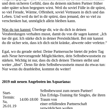
und dem sicheren Gefühl, dass du deinem nächsten Partner früher
oder später schon begegnen wirst. Weil du soviel Fülle in dir spürst,
so viel Freude, Wärme, Offenheit, soviel Vertrauen in dich und das
Leben. Und weil du tief in dir spürst, dass jemand, der so viel zu
verschenken hat, unmöglich allein bleiben kann.
Was du tun kannst:
Überlege dir, wie du dich in deinen
Verabredungen verhalten musst, damit du von dir sagen kannst: „Ich
tue dir gut. Ich stärke dich in deiner Persönlichkeit. Bei mir kannst
du dir sicher sein, dass ich dich nicht kränke, abwerte oder verletze.“
Egal, wo du gerade stehst: Deine Partnersuche bietet dir jeden Tag
aufs Neue hervorragende Möglichkeiten, dein Selbstbewusstsein zu
stärken. Wichtig ist nur, dass du dich deinen Themen stellst und
weiter „übst“. Denn für dein Selbstbewusstsein musst du etwas tun:
Nur wenn du dranbleibst, kommst du weiter!
2019 mit neuen Angeboten im Aquariana:
Selbstbewusst zum neuen Partner!
Start-
Das Erfolgs-Training für Singles, die ihren
Termin:
14:00-18:00
Traum von
Sa,
einer erfüllenden Partnerschaft
26.01.19
verwirklichen wollen