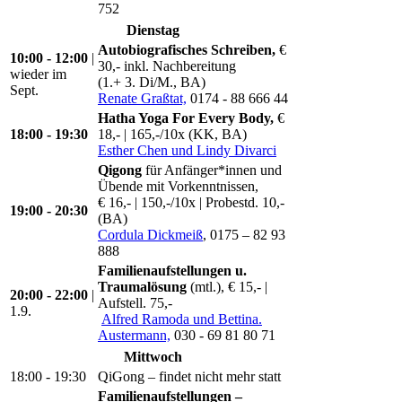
752
Dienstag
Autobiografisches Schreiben,
€
10:00 - 12:00
|
30,- inkl. Nachbereitung
wieder im
(1.+ 3. Di/M., BA)
Sept.
Renate Graßtat,
0174 - 88 666 44
Hatha Yoga For Every Body,
€
18:00 - 19:30
18,- | 165,-/10x (KK, BA)
Esther Chen und Lindy Divarci
Qigong
für Anfänger*innen und
Übende mit Vorkenntnissen,
€ 16,- | 150,-/10x | Probestd. 10,-
19:00 - 20:30
(BA)
Cordula Dickmeiß
, 0175 – 82 93
888
Familienaufstellungen u.
Traumalösung
(mtl.),
€ 15,- |
20:00 - 22:00
|
Aufstell. 75,-
1.9.
Alfred Ramoda und Bettina.
Austermann,
030 - 69 81 80 71
Mittwoch
18:00 - 19:30
QiGong
– findet nicht mehr statt
Familienaufstellungen –