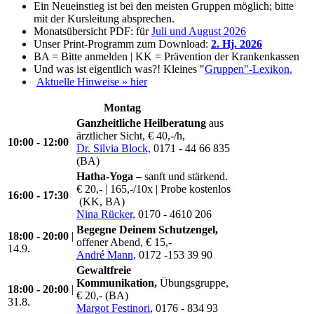
Ein Neueinstieg ist bei den meisten Gruppen möglich; bitte
mit der Kursleitung absprechen.
Monatsübersicht PDF: für
Juli und August 2026
Unser Print-Programm zum Download:
2. Hj. 2026
BA = Bitte anmelden | KK = Prävention der Krankenkassen
Und was ist eigentlich was?! Kleines "
Gruppen"-Lexikon.
Aktuelle Hinweise » hier
Montag
Ganzheitliche Heilberatung
aus
ärztlicher Sicht, € 40,-/h,
10:00 - 12:00
Dr. Silvia Block,
0171 - 44 66 835
(BA)
Hatha-Yoga –
sanft und stärkend.
€ 20,- | 165,-/10x | Probe kostenlos
16:00 - 17:30
(KK, BA)
Nina Rücker,
0170 - 4610 206
Begegne Deinem Schutzengel,
18:00 - 20:00
|
offener Abend, € 15,-
14.9.
André Mann,
0172 -153 39 90
Gewaltfreie
Kommunikation,
Übungsgruppe,
18:00 - 20:00
|
€ 20,- (BA)
31.8.
Margot Festinori
, 0176 - 834 93