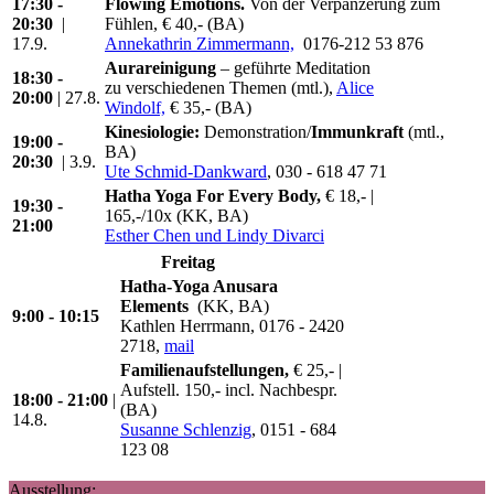
17:30 -
Flowing Emotions.
Von der Verpanzerung zum
20:30
|
Fühlen, € 40,- (BA)
17.9.
Annekathrin Zimmermann,
0176-212 53 876
Aurareinigung
– geführte Meditation
18:30 -
zu verschiedenen Themen (mtl.),
Alice
20:00
| 27.8.
Windolf,
€ 35,- (BA)
Kinesiologie:
Demonstration/
Immunkraft
(mtl.,
19:00 -
BA)
20:30
| 3.9.
Ute Schmid-Dankward
, 030 - 618 47 71
Hatha Yoga For Every Body,
€ 18,- |
19:30 -
165,-/10x (KK, BA)
21:00
Esther Chen und Lindy Divarci
Freitag
Hatha-Yoga Anusara
Elements
(KK, BA)
9:00 - 10:15
Kathlen Herrmann, 0176 - 2420
2718,
mail
Familienaufstellungen,
€ 25,- |
Aufstell. 150,- incl. Nachbespr.
18:00 - 21:00
|
(BA)
14.8.
Susanne Schlenzig
, 0151 - 684
123 08
Ausstellung: