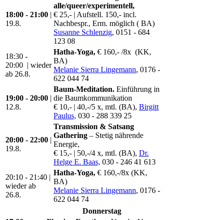
alle/queer/experimentell,
18:00 - 21:00
|
€ 25,- | Aufstell. 150,- incl.
19.8.
Nachbespr., Erm. möglich ( BA)
Susanne Schlenzig
, 0151 - 684
123 08
Hatha-Yoga,
€ 160,- /8x (KK,
18:30 -
BA)
20:00 | wieder
Melanie Sierra Lingemann
, 0176 -
ab 26.8.
622 044 74
Baum-Meditation.
Einführung in
19:00 - 20:00
|
die Baumkommunikation
12.8.
€ 10,- | 40,-/5 x, mtl. (BA),
Birgitt
Paulus,
030 - 288 339 25
Transmission & Satsang
Gathering
– Stetig nährende
20:00 - 22:00
|
Energie,
19.8.
€ 15,- | 50,-/4 x, mtl. (BA),
Dr.
Helge E. Baas,
030 - 246 41 613
Hatha-Yoga,
€ 160,-/8x (KK,
20:10 - 21:40 |
BA)
wieder ab
Melanie Sierra Lingemann
, 0176 -
26.8.
622 044 74
Donnerstag