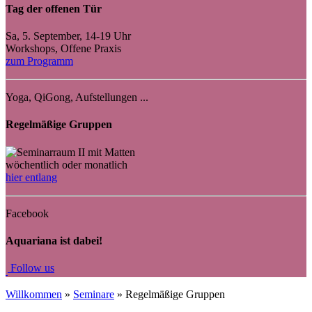
Tag der offenen Tür
Sa, 5. September, 14-19 Uhr
Workshops, Offene Praxis
zum Programm
Yoga, QiGong, Aufstellungen ...
Regelmäßige Gruppen
wöchentlich oder monatlich
hier entlang
Facebook
Aquariana ist dabei!
Fo
llow us
Willkommen
»
Seminare
» Regelmäßige Gruppen