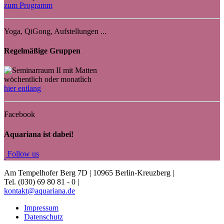
zum Programm
Yoga, QiGong, Aufstellungen ...
Regelmäßige Gruppen
wöchentlich oder monatlich
hier entlang
Facebook
Aquariana ist dabei!
Fo
llow us
Am Tempelhofer Berg 7D | 10965 Berlin-Kreuzberg |
Tel. (030) 69 80 81 - 0 |
kontakt@aquariana.de
Impressum
Datenschutz