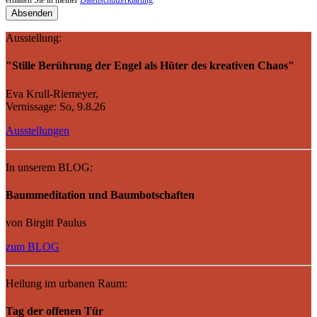
erhalten Sie in meiner
Datenschutzerklärung
.
Ausstellung:
"Stille Berührung der Engel als Hüter des kreativen Chaos"
Eva Krull-Riemeyer,
Vernissage: So, 9.8.26
Ausstellungen
In unserem BLOG:
Baummeditation und Baumbotschaften
von Birgitt Paulus
zum BLOG
Heilung im urbanen Raum:
Tag der offenen Tür