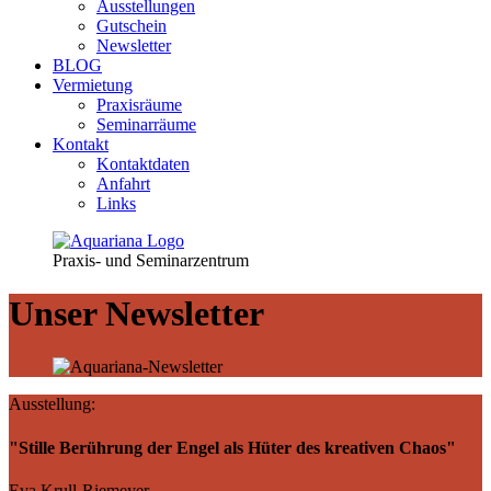
Ausstellungen
Gutschein
Newsletter
BLOG
Vermietung
Praxisräume
Seminarräume
Kontakt
Kontaktdaten
Anfahrt
Links
Praxis- und Seminarzentrum
Unser
Newsletter
Ausstellung:
"Stille Berührung der Engel als Hüter des kreativen Chaos"
Eva Krull-Riemeyer,