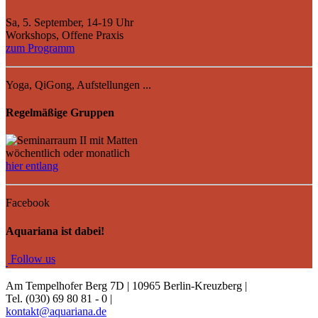
Sa, 5. September, 14-19 Uhr
Workshops, Offene Praxis
zum Programm
Yoga, QiGong, Aufstellungen ...
Regelmäßige Gruppen
wöchentlich oder monatlich
hier entlang
Facebook
Aquariana ist dabei!
Fo
llow us
Am Tempelhofer Berg 7D | 10965 Berlin-Kreuzberg |
Tel. (030) 69 80 81 - 0 |
kontakt@aquariana.de