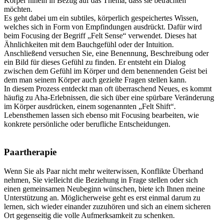
Körper hinein in Bezug auf das Thema, dass sie betrachten
möchten.
Es geht dabei um ein subtiles, körperlich gespeichertes Wissen,
welches sich in Form von Empfindungen ausdrückt. Dafür wird
beim Focusing der Begriff „Felt Sense“ verwendet. Dieses hat
Ähnlichkeiten mit dem Bauchgefühl oder der Intuition.
Anschließend versuchen Sie, eine Benennung, Beschreibung oder
ein Bild für dieses Gefühl zu finden. Er entsteht ein Dialog
zwischen dem Gefühl im Körper und dem benennenden Geist bei
dem man seinem Körper auch gezielte Fragen stellen kann.
In diesem Prozess entdeckt man oft überraschend Neues, es kommt
häufig zu Aha-Erlebnissen, die sich über eine spürbare Veränderung
im Körper ausdrücken, einem sogenannten „Felt Shift“.
Lebensthemen lassen sich ebenso mit Focusing bearbeiten, wie
konkrete persönliche oder berufliche Entscheidungen.
Paartherapie
Wenn Sie als Paar nicht mehr weiterwissen, Konflikte Überhand
nehmen, Sie vielleicht die Beziehung in Frage stellen oder sich
einen gemeinsamen Neubeginn wünschen, biete ich Ihnen meine
Unterstützung an. Möglicherweise geht es erst einmal darum zu
lernen, sich wieder einander zuzuhören und sich an einem sicheren
Ort gegenseitig die volle Aufmerksamkeit zu schenken.