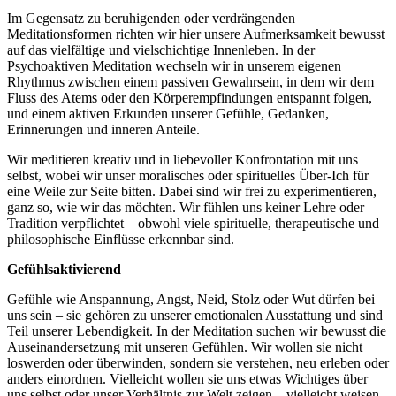
Im Gegensatz zu beruhigenden oder verdrängenden
Meditationsformen richten wir hier unsere Aufmerksamkeit bewusst
auf das vielfältige und vielschichtige Innenleben. In der
Psychoaktiven Meditation wechseln wir in unserem eigenen
Rhythmus zwischen einem passiven Gewahrsein, in dem wir dem
Fluss des Atems oder den Körperempfindungen entspannt folgen,
und einem aktiven Erkunden unserer Gefühle, Gedanken,
Erinnerungen und inneren Anteile.
Wir meditieren kreativ und in liebevoller Konfrontation mit uns
selbst, wobei wir unser moralisches oder spirituelles Über-Ich für
eine Weile zur Seite bitten. Dabei sind wir frei zu experimentieren,
ganz so, wie wir das möchten. Wir fühlen uns keiner Lehre oder
Tradition verpflichtet – obwohl viele spirituelle, therapeutische und
philosophische Einflüsse erkennbar sind.
Gefühlsaktivierend
Gefühle wie Anspannung, Angst, Neid, Stolz oder Wut dürfen bei
uns sein – sie gehören zu unserer emotionalen Ausstattung und sind
Teil unserer Lebendigkeit. In der Meditation suchen wir bewusst die
Auseinandersetzung mit unseren Gefühlen. Wir wollen sie nicht
loswerden oder überwinden, sondern sie verstehen, neu erleben oder
anders einordnen. Vielleicht wollen sie uns etwas Wichtiges über
uns selbst oder unser Verhältnis zur Welt zeigen – vielleicht weisen