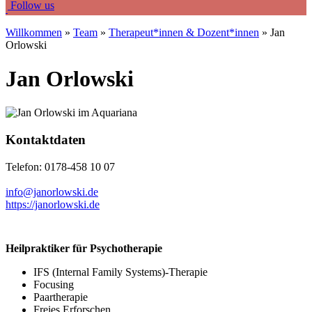
Fo
llow us
Willkommen
»
Team
»
Therapeut*innen & Dozent*innen
» Jan
Orlowski
Jan Orlowski
Kontaktdaten
Telefon: 0178-458 10 07
info@janorlowski.de
https://janorlowski.de
Heilpraktiker für Psychotherapie
IFS (Internal Family Systems)-Therapie
Focusing
Paartherapie
Freies Erforschen