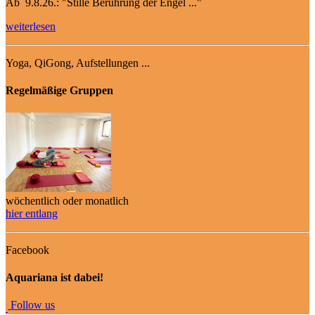
Ab 9.8.26.: "Stille Berührung der Engel ..."
weiterlesen
Yoga, QiGong, Aufstellungen ...
Regelmäßige Gruppen
wöchentlich oder monatlich
hier entlang
Facebook
Aquariana ist dabei!
Fo
llow us