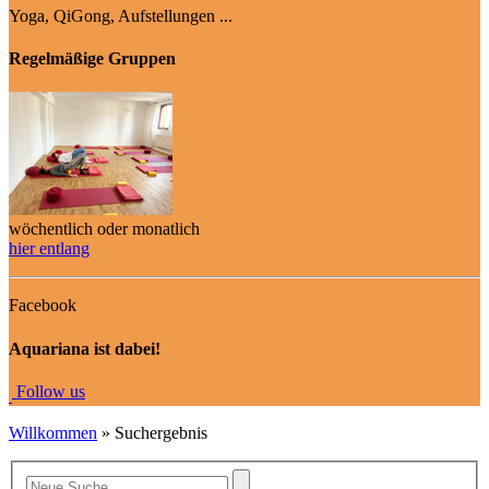
Yoga, QiGong, Aufstellungen ...
Regelmäßige Gruppen
wöchentlich oder monatlich
hier entlang
Facebook
Aquariana ist dabei!
Fo
llow us
Willkommen
» Suchergebnis